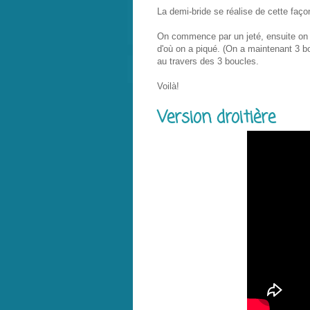
La demi-bride se réalise de cette faço
On commence par un jeté, ensuite on p
d'où on a piqué. (On a maintenant 3 bo
au travers des 3 boucles.
Voilà!
Version droitière