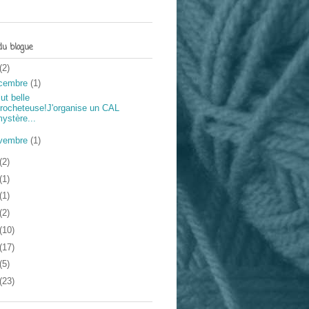
du blogue
(2)
cembre
(1)
ut belle
rocheteuse!J'organise un CAL
ystère...
vembre
(1)
(2)
(1)
(1)
(2)
(10)
(17)
(5)
(23)