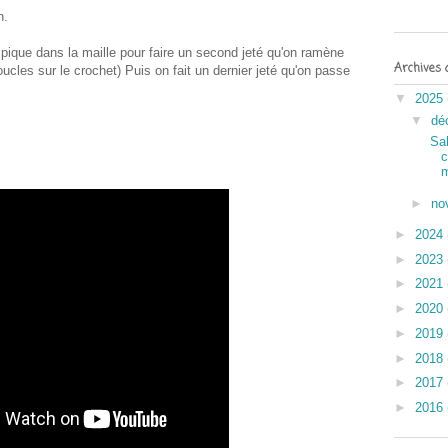
n.
ique dans la maille pour faire un second jeté qu'on ramène
Archives 
ucles sur le crochet) Puis on fait un dernier jeté qu'on passe
▼
2025
▼
dé
Sal
c
m
►
no
►
2024
►
2023
►
2021
►
2020
►
2019
►
2018
►
2017
►
2016