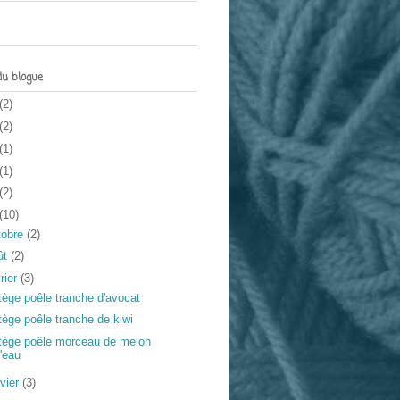
du blogue
(2)
(2)
(1)
(1)
(2)
(10)
tobre
(2)
ût
(2)
rier
(3)
tège poêle tranche d'avocat
tège poêle tranche de kiwi
tège poêle morceau de melon
'eau
nvier
(3)