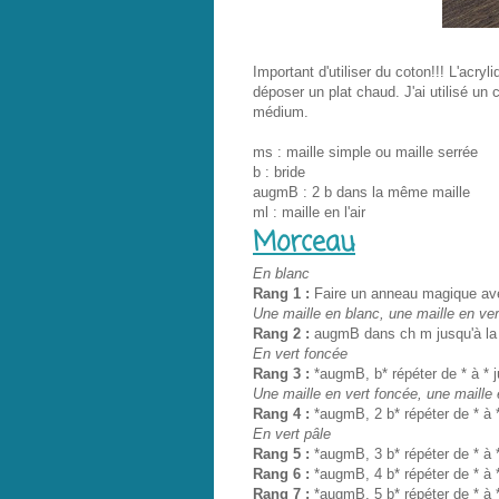
Important d'utiliser du coton!!! L'acryli
déposer un plat chaud. J'ai utilisé un
médium.
ms : maille simple ou maille serrée
b : bride
augmB : 2 b dans la même maille
ml : maille en l'air
Morceau
En blanc
Rang 1 :
Faire un anneau magique ave
Une maille en blanc, une maille en ver
Rang 2 :
augmB dans ch m jusqu'à la 
En vert foncée
Rang 3 :
*augmB, b* répéter de * à * ju
Une maille en vert foncée, une maille e
Rang 4 :
*augmB, 2 b* répéter de * à * 
En vert pâle
Rang 5 :
*augmB, 3 b* répéter de * à * 
Rang 6 :
*augmB, 4 b* répéter de * à * 
Rang 7 :
*augmB, 5 b* répéter de * à * 