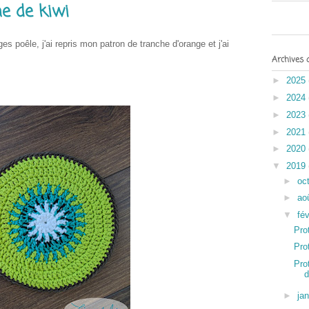
he de kiwi
s poêle, j'ai repris mon patron de tranche d'orange et j'ai
Archives 
►
2025
►
2024
►
2023
►
2021
►
2020
▼
2019
►
oc
►
ao
▼
fév
Pro
Pro
Pro
d
►
ja