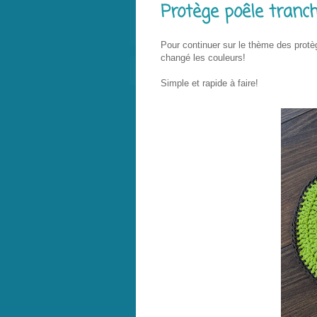
Protège poêle tranc
Pour continuer sur le thème des protège
changé les couleurs!
Simple et rapide à faire!