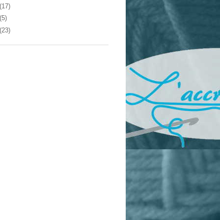
(17)
(5)
(23)